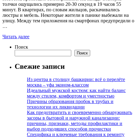
толчки ощущались примерно 20-30 секунд в 19 часов 55
минут. В квартирах, по словам жильцов, раскачивались
люстры и мебель. Некоторые жители в панике выбежали на
улицу. Между тем приложения на смартфонах предупредили о
…
Читать далее
Поиск
Поиск
Свежие записи
Из центра в столицу башкирии: всё о перелёте
москва – уфа эконом-классом
Идеальный мужской костюм: как найти баланс
между стилем, комфортом и уместностью
Причины образования пробок в трубах и
технологии их ликвидации
Как предотвратить и своевременно обнаруживать
засоры в бытовой и наружной канализации:
причины, признаки, методы профилактики и
выбор подходящих способов прочистки
Специфика и ключевые требования к ремонту