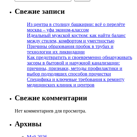
Свежие записи
Из центра в столицу башкирии: всё о перелёте
москва – уфа эконом-классом
Идеальный мужской костюм: как найти баланс
между стилем, комфортом и уместностью
Причины образования пробок в трубах и
технологии их ликвидации
Как предотвратить и своевременно обнаруживать
засоры в бытовой и наружной канализации:
причины, признаки, методы профилактики и
выбор подходящих способов прочистки
Специфика и ключевые требования к ремонту
медицинских клиник и центров
Свежие комментарии
Нет комментариев для просмотра.
Архивы
Май 2026