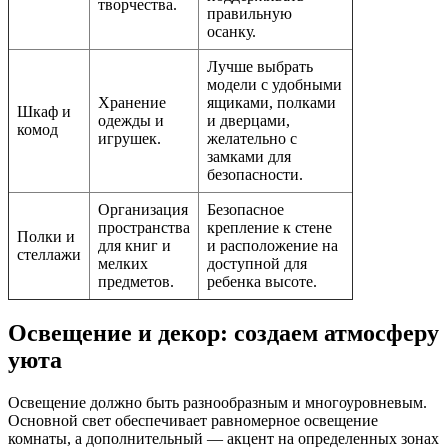
творчества.
правильную
осанку.
Лучше выбрать
модели с удобными
Хранение
ящиками, полками
Шкаф и
одежды и
и дверцами,
комод
игрушек.
желательно с
замками для
безопасности.
Организация
Безопасное
пространства
крепление к стене
Полки и
для книг и
и расположение на
стеллажи
мелких
доступной для
предметов.
ребенка высоте.
Освещение и декор: создаем атмосферу
уюта
Освещение должно быть разнообразным и многоуровневым.
Основной свет обеспечивает равномерное освещение
комнаты, а дополнительный — акцент на определенных зонах