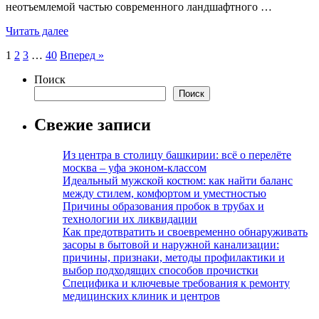
неотъемлемой частью современного ландшафтного …
Читать далее
Пагинация
1
2
3
…
40
Вперед »
записей
Поиск
Поиск
Свежие записи
Из центра в столицу башкирии: всё о перелёте
москва – уфа эконом-классом
Идеальный мужской костюм: как найти баланс
между стилем, комфортом и уместностью
Причины образования пробок в трубах и
технологии их ликвидации
Как предотвратить и своевременно обнаруживать
засоры в бытовой и наружной канализации:
причины, признаки, методы профилактики и
выбор подходящих способов прочистки
Специфика и ключевые требования к ремонту
медицинских клиник и центров