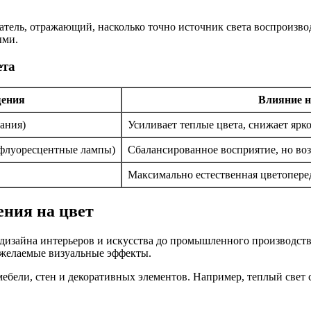
затель, отражающий, насколько точно источник света воспроизво
ыми.
ета
щения
Влияние н
ания)
Усиливает теплые цвета, снижает ярк
флуоресцентные лампы)
Сбалансированное восприятие, но во
Максимально естественная цветопере
ения на цвет
 дизайна интерьеров и искусства до промышленного производст
ь желаемые визуальные эффекты.
мебели, стен и декоративных элементов. Например, теплый свет