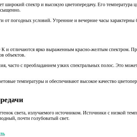
ет широкий спектр и высокую цветопередачу. Его температура цв
асыщенно.
сти от погодных условий. Утренние и вечерние часы характерны
0 К и отличаются ярко выраженным красно-желтым спектром. Пр
ов объектов.
ия, часто с преобладанием узких спектральных полос. Это мож
овые температуры и обеспечивают высокое качество цветоперед
ередачи
ттенок света, излучаемого источником. Источники с низкой темпе
одный, почти голубоватый свет.
иль