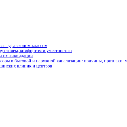
ва – уфа эконом-классом
ду стилем, комфортом и уместностью
ии их ликвидации
асоры в бытовой и наружной канализации: причины, признаки,
цинских клиник и центров