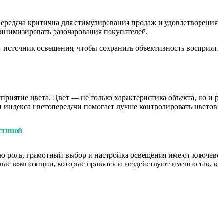
передача критична для стимулирования продаж и удовлетворени
минимизировать разочарования покупателей.
т источник освещения, чтобы сохранить объективность восприя
риятие цвета. Цвет — не только характеристика объекта, но и р
и индекса цветопередачи помогает лучше контролировать цветов
стиной
ю роль, грамотный выбор и настройка освещения имеют ключево
вые композиции, которые нравятся и воздействуют именно так, к