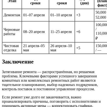
Этап
(план
сроки
сроки
(дни)
факт
50,000 
Демонтаж
01–07 апреля
01–10 апреля
+3
52,000
100,00
/
Черновые
08–20 апреля
11–25 апреля
+6
110,00
работы
₽
Чистовая
21 апреля–05
26 апреля–10
150,00
+5
отделка
мая
мая
/ —
Заключение
Затягивание ремонта — распространённая, но решаемая
проблема. Ключевыми факторами успешного завершения
комнатных или комплексных ремонтных работ являются
тщательное планирование, выбор надежных подрядчиков,
контроль поставок и постоянное управление процессом.
Если ремонт уже долго не заканчивается, важно
проанализировать причины, поговорить с исполнителями и
принимать активные меры — корректировать графики,