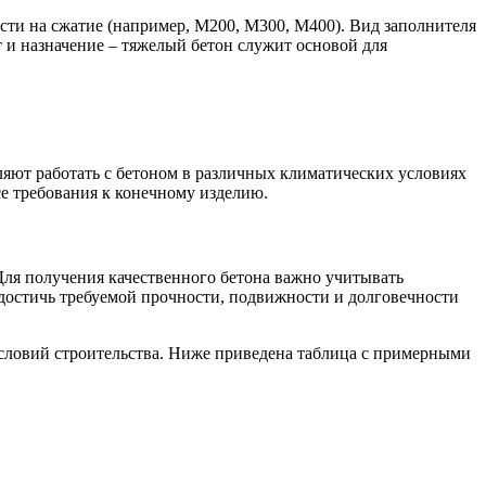
ости на сжатие (например, М200, М300, М400). Вид заполнителя
т и назначение – тяжелый бетон служит основой для
ляют работать с бетоном в различных климатических условиях
се требования к конечному изделию.
Для получения качественного бетона важно учитывать
 достичь требуемой прочности, подвижности и долговечности
условий строительства. Ниже приведена таблица с примерными