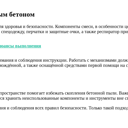
ым бетоном
я здоровья и безопасности. Компоненты смеси, в особенности це
 спецодежду, перчатки и защитные очки, а также респиратор п
 нюансы выполнения
внимания и соблюдения инструкции. Работать с механизмами до
ромождённой, а также оснащённой средствами первой помощи на 
ространстве помогает избежать скопления бетонной пыли. Важн
тся хранить неиспользованные компоненты и инструменты вне с
ния и соблюдения всех правил безопасности. Только такой подх