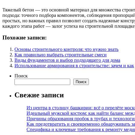
Тяжелый бетон — это основной материал для множества строит
подхода: точного подбора компонентов, соблюдения пропорций
простых, но важных правил позволит создать надежные констр
каждого этапа работ — залог успеха на строительной площадке
Похожие записи:
Основы строительного контроля: что нужно знать
Как правильно выбрать строительные смеси
Виды фундаментов и выбор подходящего для дома
Использование армирования в строительстве: зачем и как
Поиск
Поиск
Свежие записи
Из центра в столицу башкирии: всё о перелёте моск
Идеальный мужской костюм: как найти баланс меж
Причины образования пробок в трубах и технолог
Как предотвратить и своевременно обнаруживать з
Специфика и ключевые требования к ремонту меди