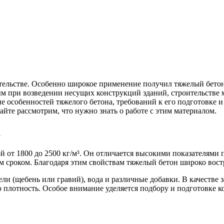
оительстве. Особенно широкое применение получил тяжелый бет
м при возведении несущих конструкций зданий, строительстве 
 особенностей тяжелого бетона, требований к его подготовке и
айте рассмотрим, что нужно знать о работе с этим материалом.
а
й от 1800 до 2500 кг/м³. Он отличается высокими показателями
сроком. Благодаря этим свойствам тяжелый бетон широко востр
ли (щебень или гравий), вода и различные добавки. В качестве
кую плотность. Особое внимание уделяется подбору и подготовке