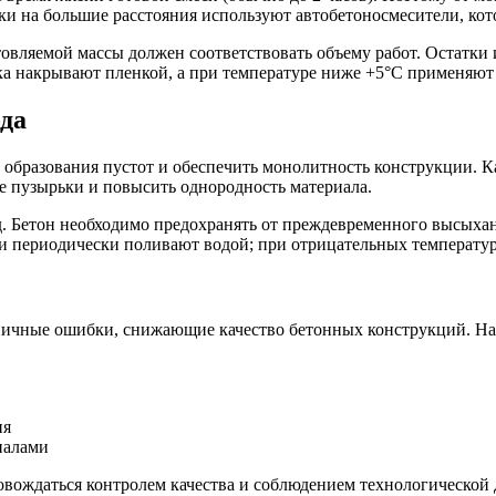
ки на большие расстояния используют автобетоносмесители, ко
овляемой массы должен соответствовать объему работ. Остатки
тка накрывают пленкой, а при температуре ниже +5°C применяю
ода
ь образования пустот и обеспечить монолитность конструкции.
е пузырьки и повысить однородность материала.
. Бетон необходимо предохранять от преждевременного высыхан
периодически поливают водой; при отрицательных температура
ипичные ошибки, снижающие качество бетонных конструкций. Н
ия
иалами
овождаться контролем качества и соблюдением технологической