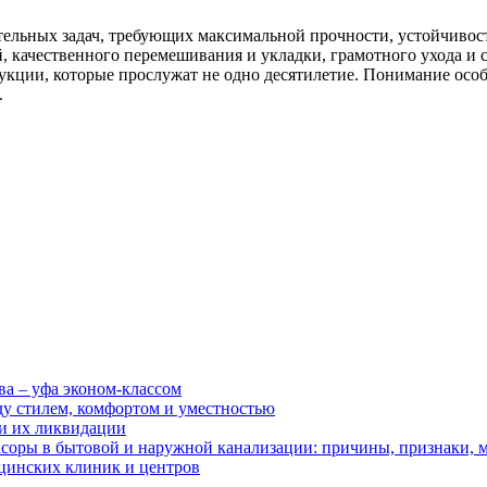
ельных задач, требующих максимальной прочности, устойчивост
, качественного перемешивания и укладки, грамотного ухода и 
укции, которые прослужат не одно десятилетие. Понимание осо
.
ва – уфа эконом-классом
ду стилем, комфортом и уместностью
ии их ликвидации
асоры в бытовой и наружной канализации: причины, признаки,
цинских клиник и центров