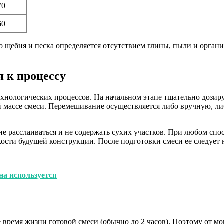
70
60
во щебня и песка определяется отсутствием глины, пыли и орган
я к процессу
ехнологических процессов. На начальном этапе тщательно дози
й массе смеси. Перемешивание осуществляется либо вручную, л
не расслаиваться и не содержать сухих участков. При любом сп
кости будущей конструкции. После подготовки смеси ее следует 
на используется
 время жизни готовой смеси (обычно до 2 часов). Поэтому от м