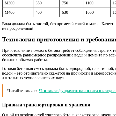
М300
350
750
1100
1
М400
400
630
1050
1
Вода должна быть чистой, без примесей солей и масел. Качест
не просроченный.
Технология приготовления и требовани
Приготовление тяжелого бетона требует соблюдения строгих т
обеспечить равномерное распределение воды и цемента по все
больших объемах работы.
Готовая бетонная смесь должна быть однородной, пластичной, 
водой – это отрицательно скажется на прочности и морозостой
длительных технологических пауз.
Читайте также:
Что такое фундаментная плита и когда о
Правила транспортировки и хранения
Одной из особенностей тяжелого бетона является ограниченное