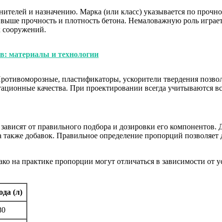
нителей и назначению. Марка (или класс) указывается по прочн
м выше прочность и плотность бетона. Немаловажную роль играе
х сооружений.
в: материалы и технологии
 Противоморозные, пластификаторы, ускорители твердения позво
атационные качества. При проектировании всегда учитываются в
ависят от правильного подбора и дозировки его компонентов. 
а также добавок. Правильное определение пропорций позволяет
ако на практике пропорции могут отличаться в зависимости от 
ода (л)
80