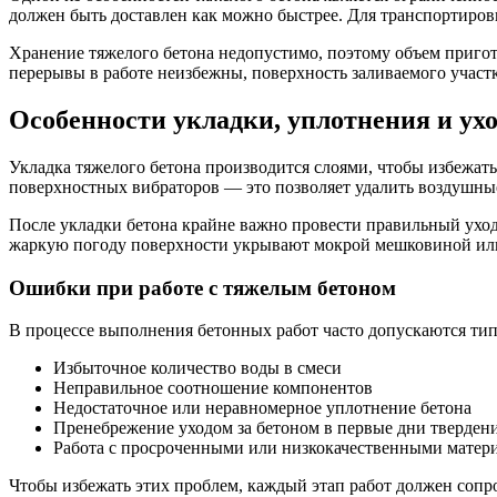
должен быть доставлен как можно быстрее. Для транспортиров
Хранение тяжелого бетона недопустимо, поэтому объем пригот
перерывы в работе неизбежны, поверхность заливаемого учас
Особенности укладки, уплотнения и ух
Укладка тяжелого бетона производится слоями, чтобы избежат
поверхностных вибраторов — это позволяет удалить воздушны
После укладки бетона крайне важно провести правильный уход
жаркую погоду поверхности укрывают мокрой мешковиной или 
Ошибки при работе с тяжелым бетоном
В процессе выполнения бетонных работ часто допускаются т
Избыточное количество воды в смеси
Неправильное соотношение компонентов
Недостаточное или неравномерное уплотнение бетона
Пренебрежение уходом за бетоном в первые дни тверден
Работа с просроченными или низкокачественными матер
Чтобы избежать этих проблем, каждый этап работ должен сопр