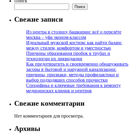
Поиск
Поиск
Свежие записи
Из центра в столицу башкирии: всё о перелёте
москва – уфа эконом-классом
Идеальный мужской костюм: как найти баланс
между стилем, комфортом и уместностью
Причины образования пробок в трубах и
технологии их ликвидации
Как предотвратить и своевременно обнаруживать
засоры в бытовой и наружной канализации:
причины, признаки, методы профилактики и
выбор подходящих способов прочистки
Специфика и ключевые требования к ремонту
медицинских клиник и центров
Свежие комментарии
Нет комментариев для просмотра.
Архивы