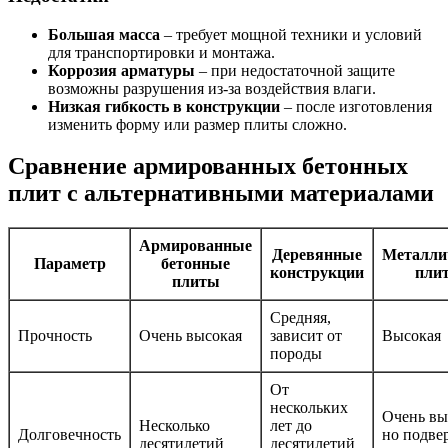
Большая масса
– требует мощной техники и условий
для транспортировки и монтажа.
Коррозия арматуры
– при недостаточной защите
возможны разрушения из-за воздействия влаги.
Низкая гибкость в конструкции
– после изготовления
изменить форму или размер плиты сложно.
Сравнение армированных бетонных
плит с альтернативными материалами
Армированные
Деревянные
Металли
Параметр
бетонные
конструкции
пли
плиты
Средняя,
Прочность
Очень высокая
зависит от
Высокая
породы
От
нескольких
Очень вы
Несколько
лет до
Долговечность
но подве
десятилетий
десятилетий