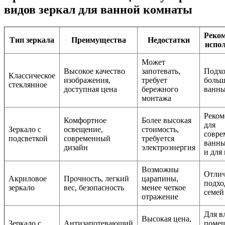
видов зеркал для ванной комнаты
Реко
Тип зеркала
Преимущества
Недостатки
испо
Может
Высокое качество
запотевать,
Подхо
Классическое
изображения,
требует
больш
стеклянное
доступная цена
бережного
ванны
монтажа
Реком
Комфортное
Более высокая
для
Зеркало с
освещение,
стоимость,
совре
подсветкой
современный
требуется
ванны
дизайн
электроэнергия
и для
Возможны
Отли
Акриловое
Прочность, легкий
царапины,
подхо
зеркало
вес, безопасность
менее четкое
семей
отражение
Для в
Высокая цена,
Зеркало с
Антизапотевающий
поме