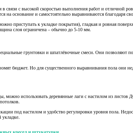
м в связи с высокой скоростью выполнения работ и отличной р
тся на основание и самостоятельно выравниваются благодаря сво
 можно приступать к укладке покрытия), гладкая и ровная пове
лщина слоя ограничена – обычно до 5-10 мм.
пециальные грунтовки и шпатлёвочные смеси. Они позволяют по
номят бюджет. Но для существенного выравнивания пола они не
ы, можно использовать деревянные лаги с настилом из листов Д
потолков.
кации под настилом и удобство регулировки уровня пола. Недос
 укладке.
яжных кресел и штукатурки