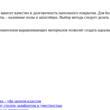
 зависит качество и долговечность напольного покрытия. Для б
оты – наливные полы и шпатлёвки. Выбор метода следует делать
нанесения выравнивающих материалов позволят создать идеальн
ва – уфа эконом-классом
ду стилем, комфортом и уместностью
ии их ликвидации