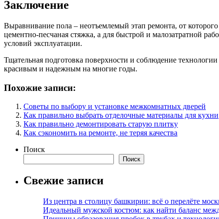
Заключение
Выравнивание пола – неотъемлемый этап ремонта, от которого
цементно-песчаная стяжка, а для быстрой и малозатратной раб
условий эксплуатации.
Тщательная подготовка поверхности и соблюдение технологии 
красивым и надежным на многие годы.
Похожие записи:
Советы по выбору и установке межкомнатных дверей
Как правильно выбрать отделочные материалы для кухни
Как правильно демонтировать старую плитку
Как сэкономить на ремонте, не теряя качества
Поиск
Поиск
Свежие записи
Из центра в столицу башкирии: всё о перелёте моск
Идеальный мужской костюм: как найти баланс меж
Причины образования пробок в трубах и технолог