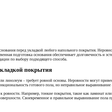
снования перед укладкой любого напольного покрытия. Неровн
венная подготовка основания обеспечивает долговечность и эс
дации по выбору подходящего способа.
укладкой покрытия
или линолеум – требует ровной основы. Неровности могут приве
ункциональность готового пола, но неправильное выравнивание 
 ровности. Например, тонкие покрытия, такие как ламинат или 
оверхности. Своевременное и правильное выравнивание пола пр