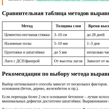
Сравнительная таблица методов вырав
Метод
Толщина слоя
Время выс
Цементно-песчаная стяжка
3–10 см
до 28 дней
Наливные полы
5–10 мм
1–3 дня
Грунтовки и шпатлёвки
до 5 мм
несколько ча
Лаги с ДСП/фанерой
От высоты лагов
Зависит от м
Рекомендации по выбору метода вырав
Выбор оптимального способа зависит от нескольких факторов.
основания (бетон, дерево, железобетон и пр.).
Если перепады более 2 см и основание бетонное – лучше испо
минимальных дефектах достаточно шпатлёвки. Выравнивание на