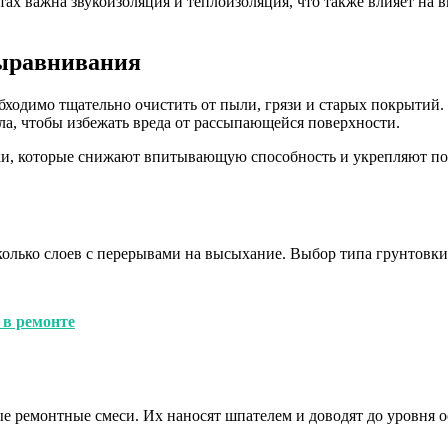
ах важна звукоизоляция и теплоизоляция, что также влияет на
выравнивания
ходимо тщательно очистить от пыли, грязи и старых покрытий.
ла, чтобы избежать вреда от рассыпающейся поверхности.
и, которые снижают впитывающую способность и укрепляют пове
колько слоев с перерывами на высыхание. Выбор типа грунтовки
 в ремонте
 ремонтные смеси. Их наносят шпателем и доводят до уровня о