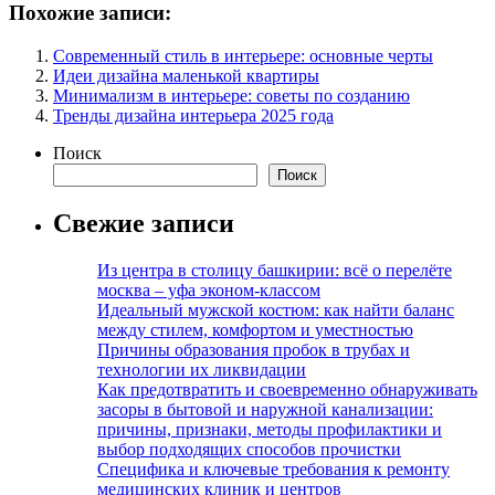
Похожие записи:
Современный стиль в интерьере: основные черты
Идеи дизайна маленькой квартиры
Минимализм в интерьере: советы по созданию
Тренды дизайна интерьера 2025 года
Поиск
Поиск
Свежие записи
Из центра в столицу башкирии: всё о перелёте
москва – уфа эконом-классом
Идеальный мужской костюм: как найти баланс
между стилем, комфортом и уместностью
Причины образования пробок в трубах и
технологии их ликвидации
Как предотвратить и своевременно обнаруживать
засоры в бытовой и наружной канализации:
причины, признаки, методы профилактики и
выбор подходящих способов прочистки
Специфика и ключевые требования к ремонту
медицинских клиник и центров