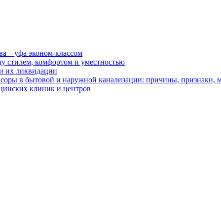
ва – уфа эконом-классом
ду стилем, комфортом и уместностью
ии их ликвидации
асоры в бытовой и наружной канализации: причины, признаки,
цинских клиник и центров