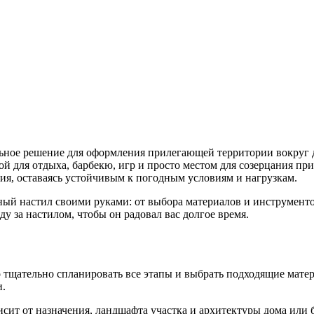
ьное решение для оформления прилегающей территории вокруг д
 для отдыха, барбекю, игр и просто местом для созерцания пр
я, оставаясь устойчивым к погодным условиям и нагрузкам.
нный настил своими руками: от выбора материалов и инструмент
у за настилом, чтобы он радовал вас долгое время.
о тщательно спланировать все этапы и выбрать подходящие мате
и.
исит от назначения, ландшафта участка и архитектуры дома или 