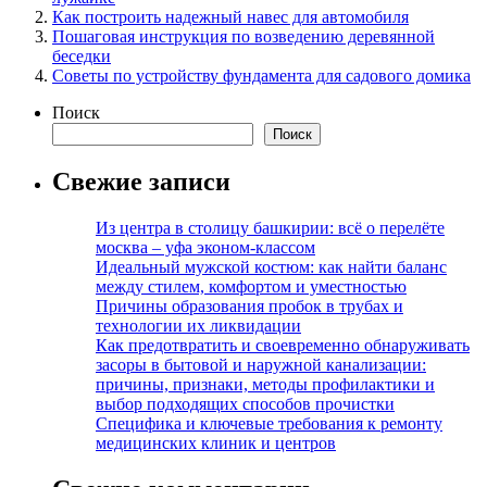
Как построить надежный навес для автомобиля
Пошаговая инструкция по возведению деревянной
беседки
Советы по устройству фундамента для садового домика
Поиск
Поиск
Свежие записи
Из центра в столицу башкирии: всё о перелёте
москва – уфа эконом-классом
Идеальный мужской костюм: как найти баланс
между стилем, комфортом и уместностью
Причины образования пробок в трубах и
технологии их ликвидации
Как предотвратить и своевременно обнаруживать
засоры в бытовой и наружной канализации:
причины, признаки, методы профилактики и
выбор подходящих способов прочистки
Специфика и ключевые требования к ремонту
медицинских клиник и центров