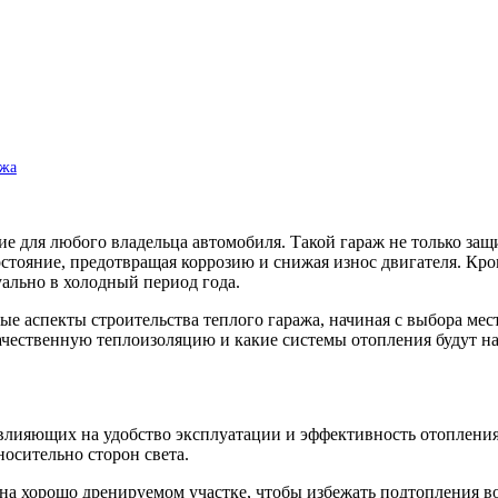
ажа
ие для любого владельца автомобиля. Такой гараж не только за
остояние, предотвращая коррозию и снижая износ двигателя. Кро
ально в холодный период года.
е аспекты строительства теплого гаража, начиная с выбора мест
 качественную теплоизоляцию и какие системы отопления будут 
влияющих на удобство эксплуатации и эффективность отопления
носительно сторон света.
а хорошо дренируемом участке, чтобы избежать подтопления во 