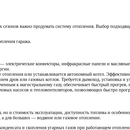
сезонов важно продумать систему отопления. Выбор подходящей
пления гаража.
— электрические конвекторы, инфракрасные панели и масляные
ргии.
 отопления или устанавливается автономный котел. Эффективно 
ем дров или газовых котлов. Требуется дымоход, установка и у
нным к магистральному газу, обеспечивает быстрый прогрев, н
ловых насосов и тепловентиляторов, позволяющих быстро прог
, но и стоимость эксплуатации, доступность топлива и особенн
 а для больших — водяное или газовое отопление.
конденсата и скопления угарных газов при работающем отоплен