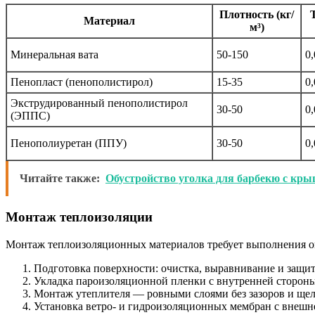
Плотность (кг/
Материал
м³)
Минеральная вата
50-150
0
Пенопласт (пенополистирол)
15-35
0
Экструдированный пенополистирол
30-50
0
(ЭППС)
Пенополиуретан (ППУ)
30-50
0
Читайте также:
Обустройство уголка для барбекю с кр
Монтаж теплоизоляции
Монтаж теплоизоляционных материалов требует выполнения о
Подготовка поверхности: очистка, выравнивание и защита
Укладка пароизоляционной пленки с внутренней стороны 
Монтаж утеплителя — ровными слоями без зазоров и щел
Установка ветро- и гидроизоляционных мембран с внешн