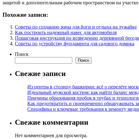
защитой и дополнительным рабочим пространством на участке
Похожие записи:
Советы по созданию зоны для йоги и отдыха на лужайке
Как построить надежный навес для автомобиля
Пошаговая инструкция по возведению деревянной бесед
Советы по устройству фундамента для садового домика
Поиск
Поиск
Свежие записи
Из центра в столицу башкирии: всё о перелёте моск
Идеальный мужской костюм: как найти баланс меж
Причины образования пробок в трубах и технолог
Как предотвратить и своевременно обнаруживать з
Специфика и ключевые требования к ремонту меди
Свежие комментарии
Нет комментариев для просмотра.