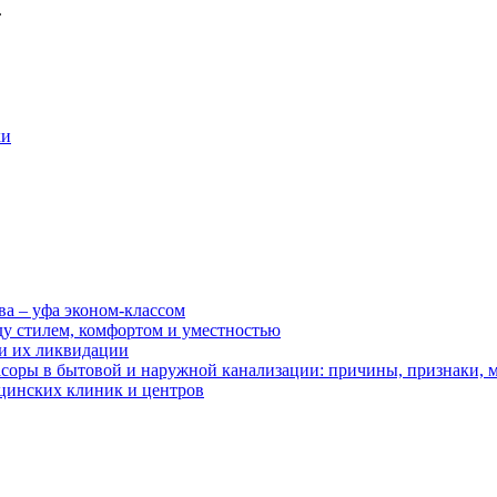
.
ки
ва – уфа эконом-классом
ду стилем, комфортом и уместностью
ии их ликвидации
асоры в бытовой и наружной канализации: причины, признаки,
цинских клиник и центров