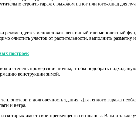
почтительно строить гараж с выходом на юг или юго-запад для л
жа рекомендуется использовать ленточный или монолитный фун
димо очистить участок от растительности, выполнить разметку 
вых построек
 вод и степень промерзания почвы, чтобы подобрать подходящу
ормацию конструкции зимой.
 теплопотери и долговечность здания. Для теплого гаража нео
аги и ветра.
из которых имеет свои преимущества и нюансы. Важно также уч