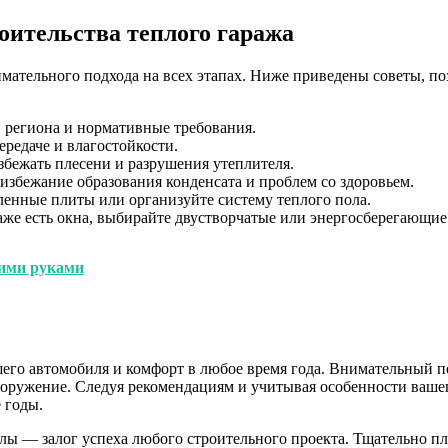
оительства теплого гаража
имательного подхода на всех этапах. Ниже приведены советы, п
 региона и нормативные требования.
редаче и влагостойкости.
збежать плесени и разрушения утеплителя.
избежание образования конденсата и проблем со здоровьем.
ленные плиты или организуйте систему теплого пола.
аже есть окна, выбирайте двустворчатые или энергосберегающие
оими руками
его автомобиля и комфорт в любое время года. Внимательный по
ооружение. Следуя рекомендациям и учитывая особенности вашег
 годы.
лы — залог успеха любого строительного проекта. Тщательно п