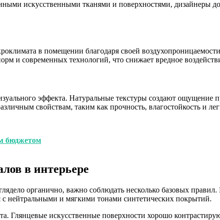
менными искусственными тканями и поверхностями, дизайнеры д
роклимата в помещении благодаря своей воздухопроницаемости
норм и современных технологий, что снижает вредное воздейств
изуального эффекта. Натуральные текстуры создают ощущение п
азличным свойствам, таким как прочность, влагостойкость и ле
им бюджетом
лов в интерьере
лядело органично, важно соблюдать несколько базовых правил. 
я с нейтральными и мягкими тонами синтетических покрытий.
ета. Глянцевые искусственные поверхности хорошо контрастиру