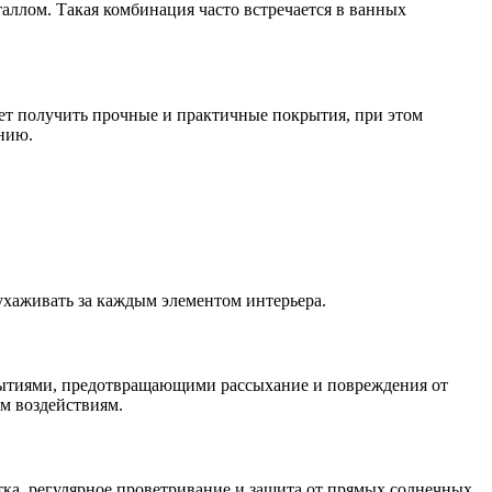
аллом. Такая комбинация часто встречается в ванных
яет получить прочные и практичные покрытия, при этом
анию.
ухаживать за каждым элементом интерьера.
рытиями, предотвращающими рассыхание и повреждения от
м воздействиям.
тка, регулярное проветривание и защита от прямых солнечных