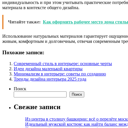
индивидуальность и при этом учитывать практические потреб
материала в контексте общего дизайна.
Читайте также:
Как оформить рабочее место дома стиль
Использование натуральных материалов гарантирует ощущение 
живым, комфортным и долговечным, отвечая современным тре
Похожие записи:
Современный стиль в интерьере: основные черты
Идеи дизайна маленькой квартиры
Минимализм в интерьере: советы по созданию
Тренды дизайна интерьера 2025 года
Поиск
Поиск
Свежие записи
Из центра в столицу башкирии: всё о перелёте моск
Идеальный мужской костюм: как найти баланс меж