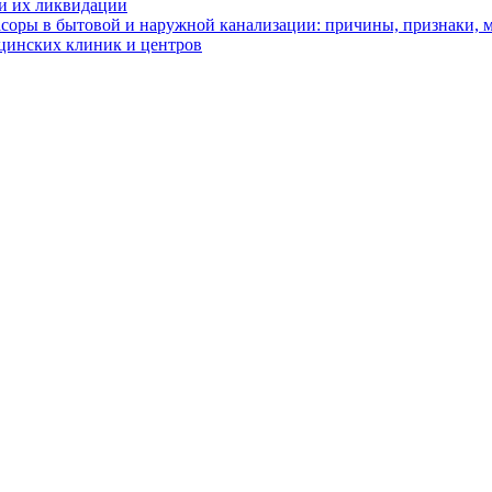
ии их ликвидации
асоры в бытовой и наружной канализации: причины, признаки,
цинских клиник и центров