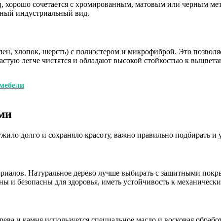
ец, хорошо сочетается с хромированным, матовым или черным мет
льный индустриальный вид.
лен, хлопок, шерсть) с полиэстером и микрофиброй. Это позвол
частую легче чистятся и обладают высокой стойкостью к выцвет
мебели
ами
жило долго и сохраняло красоту, важно правильно подбирать и 
ериалов. Натуральное дерево лучше выбирать с защитными пок
 и безопасны для здоровья, иметь устойчивость к механически
ева и камня используется специальное масло и восковая обрабо