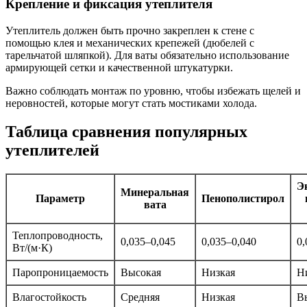
Крепление и фиксация утеплителя
Утеплитель должен быть прочно закреплен к стене с
помощью клея и механических крепежей (дюбелей с
тарельчатой шляпкой). Для ваты обязательно использование
армирующей сетки и качественной штукатурки.
Важно соблюдать монтаж по уровню, чтобы избежать щелей и
неровностей, которые могут стать мостиками холода.
Таблица сравнения популярных
утеплителей
Э
Минеральная
Параметр
Пенополистирол
вата
Теплопроводность,
0,035–0,045
0,035–0,040
0,
Вт/(м·К)
Паропроницаемость
Высокая
Низкая
Н
Влагостойкость
Средняя
Низкая
В