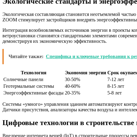
Экологические стандарты и энергоэфф
Экологическая составляющая становится неотъемлемой часть
ZOOM стимулирует застройщиков внедрять энергоэффективные 
Интеграция возобновляемых источников энергии в проекты ко
ветроустановки становятся стандартными элементами совре
демонстрируя их экономическую эффективность.
Читайте также:
Специфика и ключевые требования к ре
Технология
Экономия энергии
Срок окупае
Солнечные панели
30-50%
7-12 лет
Геотермальные системы
40-60%
8-15 лет
Энергоэффективные фасады
20-35%
5-8 лет
Системы «умного» управления зданием автоматизируют контро
Датчики присутствия, анализаторы качества воздуха и интел
Цифровые технологии в строительстве 
Внедрение интернета вещей (IoT) в строительные процессы ре