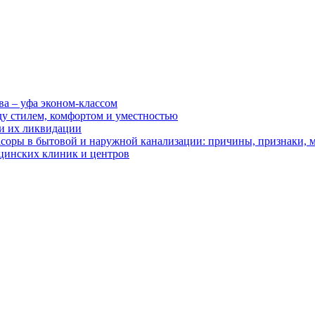
ва – уфа эконом-классом
ду стилем, комфортом и уместностью
ии их ликвидации
асоры в бытовой и наружной канализации: причины, признаки,
цинских клиник и центров