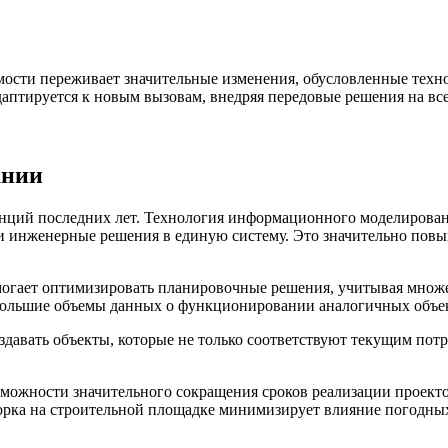
сти переживает значительные изменения, обусловленные техн
аптируется к новым вызовам, внедряя передовые решения на все
ании
нций последних лет. Технология информационного моделировани
и инженерные решения в единую систему. Это значительно повыш
огает оптимизировать планировочные решения, учитывая множес
ольшие объемы данных о функционировании аналогичных объек
авать объекты, которые не только соответствуют текущим потр
зможности значительного сокращения сроков реализации проекто
борка на строительной площадке минимизирует влияние погодных