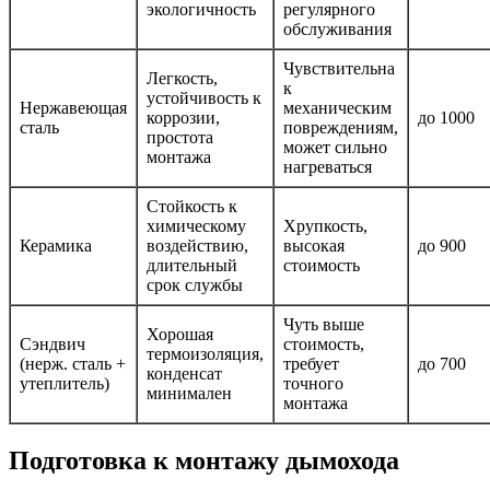
экологичность
регулярного
обслуживания
Чувствительна
Легкость,
к
устойчивость к
Нержавеющая
механическим
коррозии,
до 1000
сталь
повреждениям,
простота
может сильно
монтажа
нагреваться
Стойкость к
химическому
Хрупкость,
Керамика
воздействию,
высокая
до 900
длительный
стоимость
срок службы
Чуть выше
Хорошая
Сэндвич
стоимость,
термоизоляция,
(нерж. сталь +
требует
до 700
конденсат
утеплитель)
точного
минимален
монтажа
Подготовка к монтажу дымохода