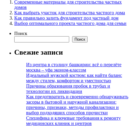
Современные материалы для строительства частных
домов
Как выбрать участок для строительства частного дома
Как правильно залить фундамент под частный дом
Выбор оптимального проекта частного дома для семьи
Поиск
Поиск
Свежие записи
Из центра в столицу башкирии: всё о перелёте
москва – уфа эконом-классом
Идеальный мужской костюм: как найти баланс
между стилем, комфортом и уместностью
Причины образования пробок в трубах и
технологии их ликвидации
Как предотвратить и своевременно обнаруживать
засоры в бытовой и наружной канализации:
причины, признаки, методы профилактики и
выбор подходящих способов прочистки
Специфика и ключевые требования к ремонту
медицинских клиник и центров