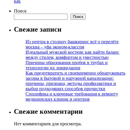
как
Поиск
Поиск
Свежие записи
Из центра в столицу башкирии: всё о перелёте
москва – уфа эконом-классом
Идеальный мужской костюм: как найти баланс
между стилем, комфортом и уместностью
Причины образования пробок в трубах и
технологии их ликвидации
Как предотвратить и своевременно обнаруживать
засоры в бытовой и наружной канализации:
причины, признаки, методы профилактики и
выбор подходящих способов прочистки
Специфика и ключевые требования к ремонту
медицинских клиник и центров
Свежие комментарии
Нет комментариев для просмотра.