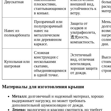
Двускатная
боль
плоскостями,
внешний вид,
расхо
стаптывающимися
устойчивость к
матер
в коньке.
ветру.
Прозрачный или
Мень
Защита от
полупрозрачный
долго
осадков и
Навес из
навес на
возм
ультрафиолета,
поликарбоната
металлическом
нагре
透光ность,
или деревянном
солн
компактность.
каркасе.
дни.
Сложная
Эстетичный
конструкция с
Высо
вид, отличная
Купольная или
несколькими
стоим
вентиляция,
шатровая
скатами,
слож
хорошая защита
объединяющимися
строи
от дождя.
в одной точке.
Материалы для изготовления крыши
Металл:
долговечный и надежный материал, хорошо
выдерживает нагрузку, но может требовать
дополнительной шумоизоляции от дождя.
Дерево:
экологично и красиво смотрится, но требует