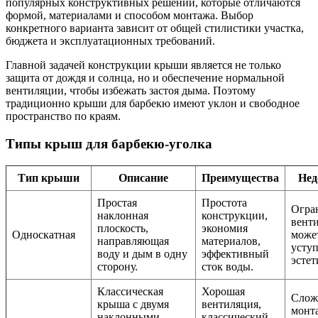
популярных конструктивных решений, которые отличаются
формой, материалами и способом монтажа. Выбор
конкретного варианта зависит от общей стилистики участка,
бюджета и эксплуатационных требований.
Главной задачей конструкции крыши является не только
защита от дождя и солнца, но и обеспечение нормальной
вентиляции, чтобы избежать застоя дыма. Поэтому
традиционно крыши для барбекю имеют уклон и свободное
пространство по краям.
Типы крыш для барбекю-уголка
Тип крыши
Описание
Преимущества
Нед
Простая
Простота
Огра
наклонная
конструкции,
вент
плоскость,
экономия
Односкатная
може
направляющая
материалов,
уступ
воду и дым в одну
эффективный
эстет
сторону.
сток воды.
Классическая
Хорошая
Слож
крыша с двумя
вентиляция,
монт
наклонными
классический