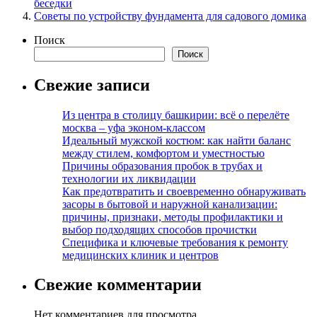
беседки
Советы по устройству фундамента для садового домика
Поиск
Поиск
Свежие записи
Из центра в столицу башкирии: всё о перелёте
москва – уфа эконом-классом
Идеальный мужской костюм: как найти баланс
между стилем, комфортом и уместностью
Причины образования пробок в трубах и
технологии их ликвидации
Как предотвратить и своевременно обнаруживать
засоры в бытовой и наружной канализации:
причины, признаки, методы профилактики и
выбор подходящих способов прочистки
Специфика и ключевые требования к ремонту
медицинских клиник и центров
Свежие комментарии
Нет комментариев для просмотра.