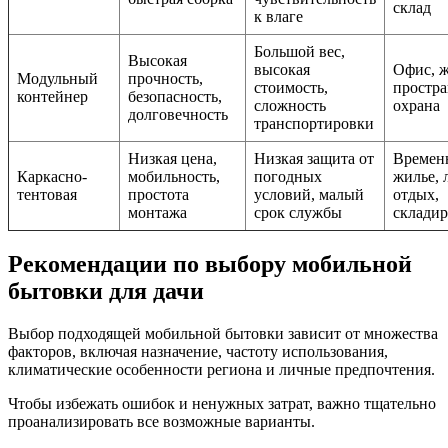
склад
к влаге
Большой вес,
Высокая
высокая
Офис, 
Модульный
прочность,
стоимость,
простра
контейнер
безопасность,
сложность
охрана
долговечность
транспортировки
Низкая цена,
Низкая защита от
Времен
Каркасно-
мобильность,
погодных
жилье, 
тентовая
простота
условий, малый
отдых,
монтажа
срок службы
склади
Рекомендации по выбору мобильной
бытовки для дачи
Выбор подходящей мобильной бытовки зависит от множества
факторов, включая назначение, частоту использования,
климатические особенности региона и личные предпочтения.
Чтобы избежать ошибок и ненужных затрат, важно тщательно
проанализировать все возможные варианты.