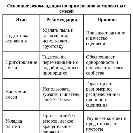
Основные рекомендации по применению комплексных
смесей
Этап
Рекомендация
Причина
Удалять пыль и
Повышает адгезию
Подготовка
загрязнения,
и качество
основания
использовать
сцепления
грунтовку
Тщательное
Обеспечивает
Приготовление
перемешивание с
однородность и
смеси
водой в заданных
повышает клеевые
пропорциях
свойства
Гарантирует
Использовать
равномерное
Нанесение
зубчатый шпатель,
распределение и
смеси
слой 3–10 мм
прочность
сцепления
Прилегание без
Улучшает контакт и
Укладка
зазоров, легкое
предотвращает
плитки
вращательное
пустоты
движение