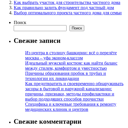
Как выбрать участок для строительства частного дома
Как правильно залить фундамент под частный дом
Выбор оптимального проекта частного дома для семьи
Поиск
Поиск
Свежие записи
Из центра в столицу башкирии: всё о перелёте
москва – уфа эконом-классом
Идеальный мужской костюм: как найти баланс
между стилем, комфортом и уместностью
Причины образования пробок в трубах и
технологии их ликвидации
Как предотвратить и своевременно обнаруживать
засоры в бытовой и наружной канализации:
причины, признаки, методы профилактики и
выбор подходящих способов прочистки
Специфика и ключевые требования к ремонту
медицинских клиник и центров
Свежие комментарии