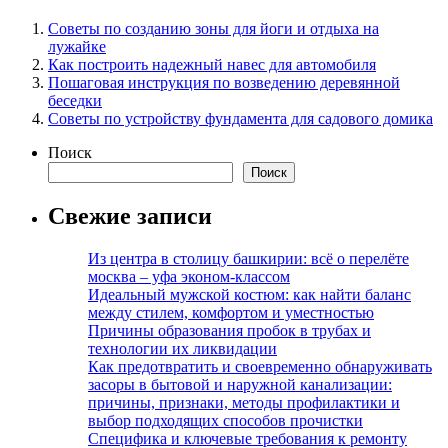
Советы по созданию зоны для йоги и отдыха на
лужайке
Как построить надежный навес для автомобиля
Пошаговая инструкция по возведению деревянной
беседки
Советы по устройству фундамента для садового домика
Поиск
Поиск
Свежие записи
Из центра в столицу башкирии: всё о перелёте
москва – уфа эконом-классом
Идеальный мужской костюм: как найти баланс
между стилем, комфортом и уместностью
Причины образования пробок в трубах и
технологии их ликвидации
Как предотвратить и своевременно обнаруживать
засоры в бытовой и наружной канализации:
причины, признаки, методы профилактики и
выбор подходящих способов прочистки
Специфика и ключевые требования к ремонту