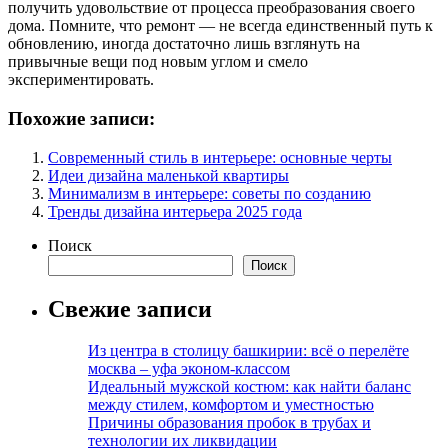
получить удовольствие от процесса преобразования своего
дома. Помните, что ремонт — не всегда единственный путь к
обновлению, иногда достаточно лишь взглянуть на
привычные вещи под новым углом и смело
экспериментировать.
Похожие записи:
Современный стиль в интерьере: основные черты
Идеи дизайна маленькой квартиры
Минимализм в интерьере: советы по созданию
Тренды дизайна интерьера 2025 года
Поиск
Поиск
Свежие записи
Из центра в столицу башкирии: всё о перелёте
москва – уфа эконом-классом
Идеальный мужской костюм: как найти баланс
между стилем, комфортом и уместностью
Причины образования пробок в трубах и
технологии их ликвидации