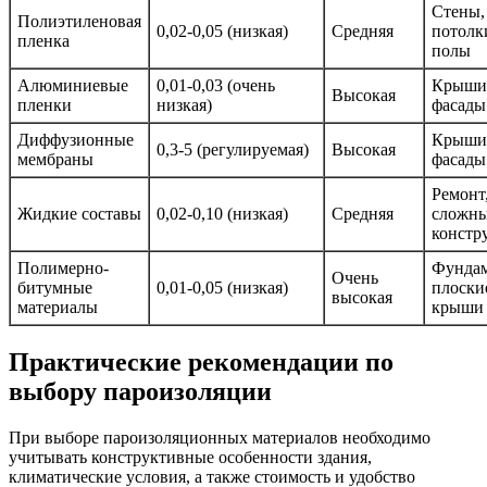
Стены,
Полиэтиленовая
0,02-0,05 (низкая)
Средняя
потолк
пленка
полы
Алюминиевые
0,01-0,03 (очень
Крыши
Высокая
пленки
низкая)
фасады
Диффузионные
Крыши
0,3-5 (регулируемая)
Высокая
мембраны
фасады
Ремонт
Жидкие составы
0,02-0,10 (низкая)
Средняя
сложн
констр
Полимерно-
Фундам
Очень
битумные
0,01-0,05 (низкая)
плоски
высокая
материалы
крыши
Практические рекомендации по
выбору пароизоляции
При выборе пароизоляционных материалов необходимо
учитывать конструктивные особенности здания,
климатические условия, а также стоимость и удобство