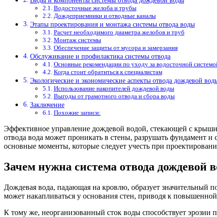
Виды и компоненты системы отвода дождевой воды
Водосточные желоба и трубы
Дождеприемники и отводные каналы
Этапы проектирования и монтажа системы отвода воды
Расчет необходимого диаметра желобов и труб
Монтаж системы
Обеспечение защиты от мусора и замерзания
Обслуживание и профилактика системы отвода
Основные рекомендации по уходу за водосточной системо
Когда стоит обратиться к специалистам
Экологические и экономические аспекты отвода дождевой вод
Использование накопителей дождевой воды
Выгоды от грамотного отвода и сбора воды
Заключение
Похожие записи:
Эффективное управление дождевой водой, стекающей с крыши,
отвода вода может проникать в стены, разрушать фундамент и 
основные моменты, которые следует учесть при проектировани
Зачем нужна система отвода дождевой 
Дождевая вода, падающая на кровлю, образует значительный по
может накапливаться у основания стен, приводя к повышенно
К тому же, неорганизованный сток воды способствует эрозии п