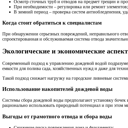
Осмотр сточных труб и отводов на предмет трещин и про
При необходимости – регулировка или ремонт элементов;
В зимний период – проверка систем антиобледенения, уд
Когда стоит обратиться к специалистам
При обнаружении серьезных повреждений, неправильного отво
спроектированная и обслуживаемая система отвода значительн
Экологические и экономические аспект
Современный подход к управлению дождевой водой подразумева
емкости для полива сада, хозяйственных нужд и даже для техни
Такой подход снижает нагрузку на городские ливневые системы
Использование накопителей дождевой воды
Системы сбора дождевой воды предполагают установку бочек и
рационально использовать природный потенциал и при этом м
Выгоды от грамотного отвода и сбора воды
Снижение риска повреждения дома и фундамента;