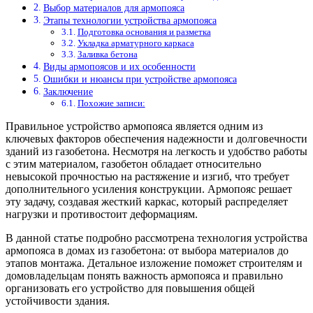
Выбор материалов для армопояса
Этапы технологии устройства армопояса
Подготовка основания и разметка
Укладка арматурного каркаса
Заливка бетона
Виды армопоясов и их особенности
Ошибки и нюансы при устройстве армопояса
Заключение
Похожие записи:
Правильное устройство армопояса является одним из
ключевых факторов обеспечения надежности и долговечности
зданий из газобетона. Несмотря на легкость и удобство работы
с этим материалом, газобетон обладает относительно
невысокой прочностью на растяжение и изгиб, что требует
дополнительного усиления конструкции. Армопояс решает
эту задачу, создавая жесткий каркас, который распределяет
нагрузки и противостоит деформациям.
В данной статье подробно рассмотрена технология устройства
армопояса в домах из газобетона: от выбора материалов до
этапов монтажа. Детальное изложение поможет строителям и
домовладельцам понять важность армопояса и правильно
организовать его устройство для повышения общей
устойчивости здания.