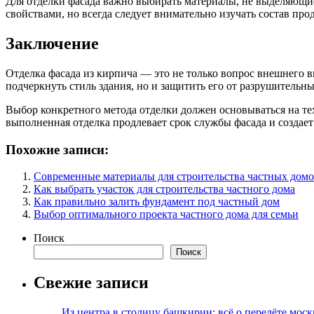
Для отделки фасада важно выбирать материалы, не выделяющи
свойствами, но всегда следует внимательно изучать состав про
Заключение
Отделка фасада из кирпича — это не только вопрос внешнего 
подчеркнуть стиль здания, но и защитить его от разрушительн
Выбор конкретного метода отделки должен основываться на те
выполненная отделка продлевает срок службы фасада и создае
Похожие записи:
Современные материалы для строительства частных дом
Как выбрать участок для строительства частного дома
Как правильно залить фундамент под частный дом
Выбор оптимального проекта частного дома для семьи
Поиск
Поиск
Свежие записи
Из центра в столицу башкирии: всё о перелёте моск