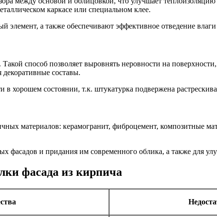
зора между основой и облицовкой, что улучшает теплоизоляцию
металлическом каркасе или специальном клее.
 элемент, а также обеспечивают эффективное отведение влаги 
 Такой способ позволяет выровнять неровности на поверхности,
я декоративные составы.
и в хорошем состоянии, т.к. штукатурка подвержена растрескив
ичных материалов: керамогранит, фиброцемент, композитные ма
рых фасадов и придания им современного облика, а также для ул
лки фасада из кирпича
ства
Недоста