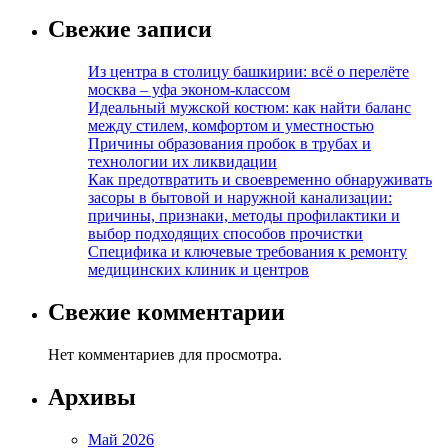
Свежие записи
Из центра в столицу башкирии: всё о перелёте
москва – уфа эконом-классом
Идеальный мужской костюм: как найти баланс
между стилем, комфортом и уместностью
Причины образования пробок в трубах и
технологии их ликвидации
Как предотвратить и своевременно обнаруживать
засоры в бытовой и наружной канализации:
причины, признаки, методы профилактики и
выбор подходящих способов прочистки
Специфика и ключевые требования к ремонту
медицинских клиник и центров
Свежие комментарии
Нет комментариев для просмотра.
Архивы
Май 2026