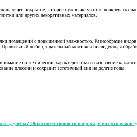
алкивающее покрытие, которое нужно аккуратно шпаклевать вла
 плитки или других декоративных материалов.
лки помещений с повышенной влажностью. Разнообразие видов 
в. Правильный выбор, тщательный монтаж и последующая обработ
внимание на технические характеристики и назначение каждого
ование плесени и сохранит эстетичный вид на долгие годы.
месту учебы? Объясняем тонкости вопроса, и вот что важно 