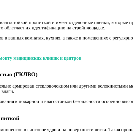
влагостойкой пропиткой и имеет отделочные пленки, которые п
что облегчает их идентификацию на стройплощадке.
 в ванных комнатах, кухнях, а также в помещениях с регулярной
.
монту медицинских клиник и центров
остью (ГКЛВО)
ельно армирован стекловолокном или другими волокнистыми ма
 влаги.
ования к пожарной и влагостойкой безопасности особенно высо
опиткой
понентов в гипсовое ядро и на поверхности листа. Такая пропи