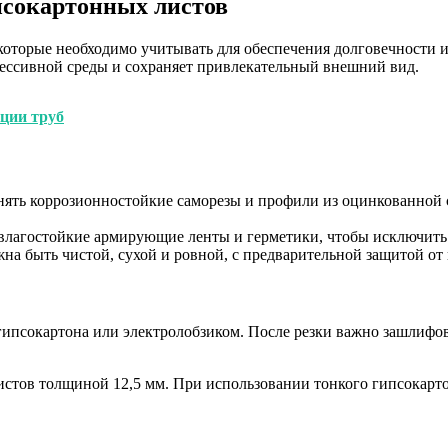
псокартонных листов
которые необходимо учитывать для обеспечения долговечности 
рессивной среды и сохраняет привлекательный внешний вид.
ции труб
ть коррозионностойкие саморезы и профили из оцинкованной с
влагостойкие армирующие ленты и герметики, чтобы исключить
а быть чистой, сухой и ровной, с предварительной защитой от 
псокартона или электролобзиком. После резки важно зашлифова
листов толщиной 12,5 мм. При использовании тонкого гипсокарт