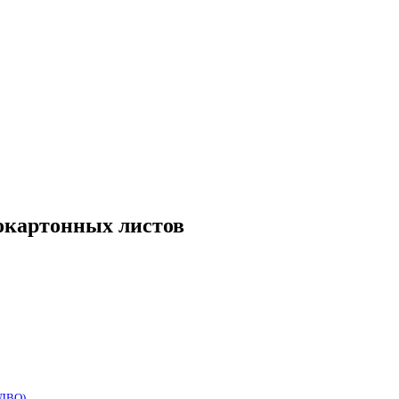
окартонных листов
КЛВО)