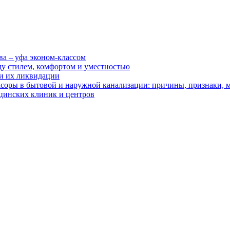
ва – уфа эконом-классом
ду стилем, комфортом и уместностью
ии их ликвидации
асоры в бытовой и наружной канализации: причины, признаки,
цинских клиник и центров