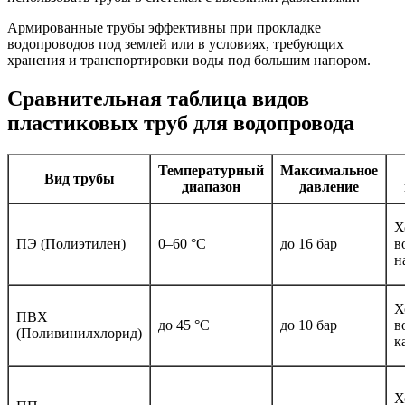
Армированные трубы эффективны при прокладке
водопроводов под землей или в условиях, требующих
хранения и транспортировки воды под большим напором.
Сравнительная таблица видов
пластиковых труб для водопровода
Температурный
Максимальное
Вид трубы
диапазон
давление
Х
ПЭ (Полиэтилен)
0–60 °C
до 16 бар
в
н
Х
ПВХ
до 45 °C
до 10 бар
в
(Поливинилхлорид)
к
Х