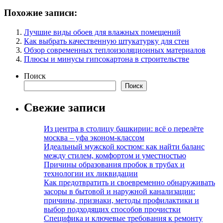
Похожие записи:
Лучшие виды обоев для влажных помещений
Как выбрать качественную штукатурку для стен
Обзор современных теплоизоляционных материалов
Плюсы и минусы гипсокартона в строительстве
Поиск
Поиск
Свежие записи
Из центра в столицу башкирии: всё о перелёте
москва – уфа эконом-классом
Идеальный мужской костюм: как найти баланс
между стилем, комфортом и уместностью
Причины образования пробок в трубах и
технологии их ликвидации
Как предотвратить и своевременно обнаруживать
засоры в бытовой и наружной канализации:
причины, признаки, методы профилактики и
выбор подходящих способов прочистки
Специфика и ключевые требования к ремонту