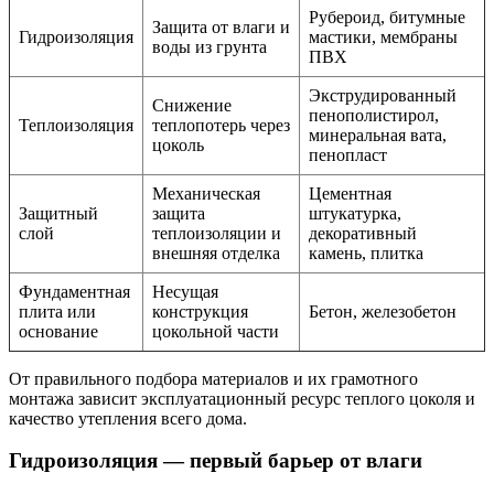
Рубероид, битумные
Защита от влаги и
Гидроизоляция
мастики, мембраны
воды из грунта
ПВХ
Экструдированный
Снижение
пенополистирол,
Теплоизоляция
теплопотерь через
минеральная вата,
цоколь
пенопласт
Механическая
Цементная
Защитный
защита
штукатурка,
слой
теплоизоляции и
декоративный
внешняя отделка
камень, плитка
Фундаментная
Несущая
плита или
конструкция
Бетон, железобетон
основание
цокольной части
От правильного подбора материалов и их грамотного
монтажа зависит эксплуатационный ресурс теплого цоколя и
качество утепления всего дома.
Гидроизоляция — первый барьер от влаги