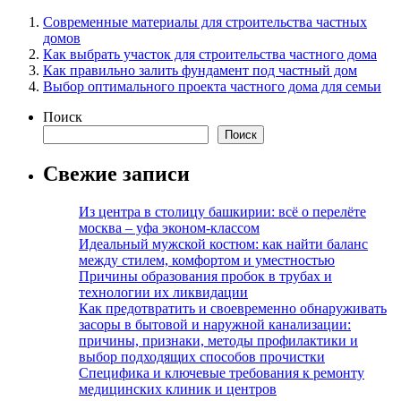
Современные материалы для строительства частных
домов
Как выбрать участок для строительства частного дома
Как правильно залить фундамент под частный дом
Выбор оптимального проекта частного дома для семьи
Поиск
Поиск
Свежие записи
Из центра в столицу башкирии: всё о перелёте
москва – уфа эконом-классом
Идеальный мужской костюм: как найти баланс
между стилем, комфортом и уместностью
Причины образования пробок в трубах и
технологии их ликвидации
Как предотвратить и своевременно обнаруживать
засоры в бытовой и наружной канализации:
причины, признаки, методы профилактики и
выбор подходящих способов прочистки
Специфика и ключевые требования к ремонту
медицинских клиник и центров