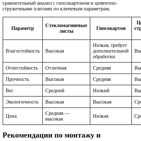
сравнительный анализ с гипсокартоном и цементно-
стружечными плитами по ключевым параметрам.
Ц
Стекломагниевые
Параметр
Гипсокартон
ст
листы
Низкая, требует
Влагостойкость
Высокая
дополнительной
Вы
обработки
Огнестойкость
Отличная
Средняя
Вы
Прочность
Высокая
Средняя
Вы
Вес
Средний
Низкий
Вы
Экологичность
Высокая
Высокая
Ср
Средняя —
Цена
Низкая
Ср
высокая
Рекомендации по монтажу и