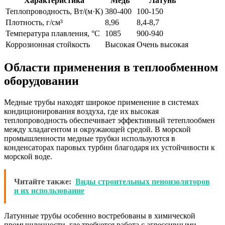
Характеристика
Медь
Латунь
Теплопроводность, Вт/(м·К)
380-400
100-150
Плотность, г/см³
8,96
8,4-8,7
Температура плавления, °C
1085
900-940
Коррозионная стойкость
Высокая
Очень высокая
Области применения в теплообменном
оборудовании
Медные трубы находят широкое применение в системах
кондиционирования воздуха, где их высокая
теплопроводность обеспечивает эффективный тетеплообмен
между хладагентом и окружающей средой. В морской
промышленности медные трубки используются в
конденсаторах паровых турбин благодаря их устойчивости к
морской воде.
Читайте также:
Виды строительных пеноизоляторов
и их использование
Латунные трубы особенно востребованы в химической
промышленности, где требуется работа с агрессивными