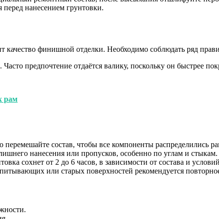
я перед нанесением грунтовки.
ит качество финишной отделки. Необходимо соблюдать ряд прав
 Часто предпочтение отдаётся валику, поскольку он быстрее по
х рам
 перемешайте состав, чтобы все компоненты распределились р
лишнего нанесения или пропусков, особенно по углам и стыкам.
вка сохнет от 2 до 6 часов, в зависимости от состава и условий
питывающих или старых поверхностей рекомендуется повторное
ажности.
я.