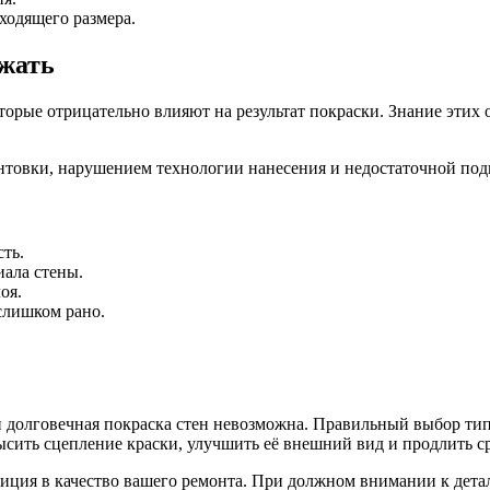
ходящего размера.
ежать
рые отрицательно влияют на результат покраски. Знание этих 
товки, нарушением технологии нанесения и недостаточной под
ть.
иала стены.
оя.
слишком рано.
я и долговечная покраска стен невозможна. Правильный выбор ти
сить сцепление краски, улучшить её внешний вид и продлить с
тиция в качество вашего ремонта. При должном внимании к детал