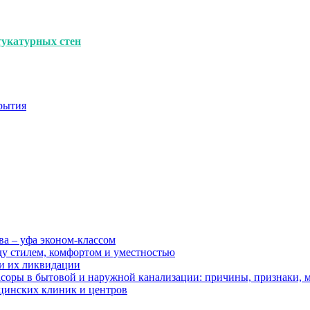
укатурных стен
рытия
ва – уфа эконом-классом
ду стилем, комфортом и уместностью
ии их ликвидации
асоры в бытовой и наружной канализации: причины, признаки,
цинских клиник и центров