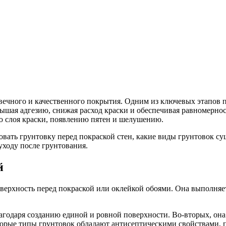
овечного и качественного покрытия. Одним из ключевых этапов 
ышая адгезию, снижая расход краски и обеспечивая равномерно
ю слоя краски, появлению пятен и шелушению.
овать грунтовку перед покраской стен, какие виды грунтовок су
уходу после грунтования.
й
поверхность перед покраской или оклейкой обоями. Она выполня
лагодаря созданию единой и ровной поверхности. Во-вторых, он
торые типы грунтовок обладают антисептическими свойствами, 