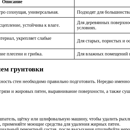
Описание
тро сохнущая, универсальная.
Подходят для большинства 
Для деревянных поверхнос
цепление, устойчива к влаге.
условиях.
териал, укрепляет слабые
Для старых, пористых и о
ие плесени и грибка.
Для влажных помещений п
ием грунтовки
ость стен необходимо правильно подготовить. Нередко именно 
 грязи и жировых пятен, выравнивание поверхности, а также су
патель, щётку или шлифовальную машину, чтобы удалить рыхлы
, применяйте моющие средства для удаления жирных пятен.
циальный ремонтный состав, после высыхания отшлифуйте неро