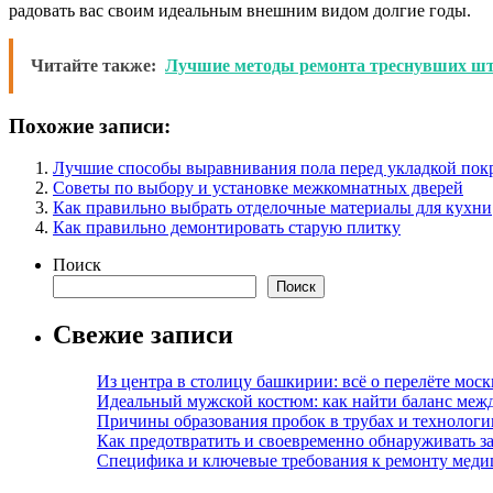
радовать вас своим идеальным внешним видом долгие годы.
Читайте также:
Лучшие методы ремонта треснувших шт
Похожие записи:
Лучшие способы выравнивания пола перед укладкой пок
Советы по выбору и установке межкомнатных дверей
Как правильно выбрать отделочные материалы для кухни
Как правильно демонтировать старую плитку
Поиск
Поиск
Свежие записи
Из центра в столицу башкирии: всё о перелёте моск
Идеальный мужской костюм: как найти баланс меж
Причины образования пробок в трубах и технолог
Как предотвратить и своевременно обнаруживать з
Специфика и ключевые требования к ремонту меди