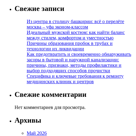
Свежие записи
Из центра в столицу башкирии: всё о перелёте
москва – уфа эконом-классом
Идеальный мужской костюм: как найти баланс
между стилем, комфортом и уместностью
Причины образования пробок в трубах и
технологии их ликвидации
Как предотвратить и своевременно обнаруживать
засоры в бытовой и наружной канализации:
причины, признаки, методы профилактики и
выбор подходящих способов прочистки
Специфика и ключевые требования к ремонту
медицинских клиник и центров
Свежие комментарии
Нет комментариев для просмотра.
Архивы
Май 2026