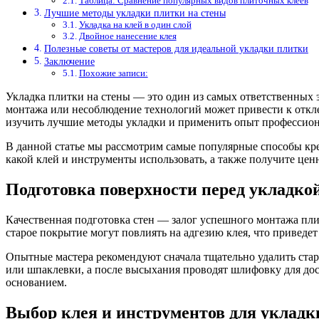
Таблица: Сравнение популярных видов плиточных клеев
Лучшие методы укладки плитки на стены
Укладка на клей в один слой
Двойное нанесение клея
Полезные советы от мастеров для идеальной укладки плитки
Заключение
Похожие записи:
Укладка плитки на стены — это один из самых ответственных 
монтажа или несоблюдение технологий может привести к откле
изучить лучшие методы укладки и применить опыт профессиона
В данной статье мы рассмотрим самые популярные способы креп
какой клей и инструменты использовать, а также получите ценн
Подготовка поверхности перед укладко
Качественная подготовка стен — залог успешного монтажа плит
старое покрытие могут повлиять на адгезию клея, что приведе
Опытные мастера рекомендуют сначала тщательно удалить стар
или шпаклевки, а после высыхания проводят шлифовку для дос
основанием.
Выбор клея и инструментов для укладк