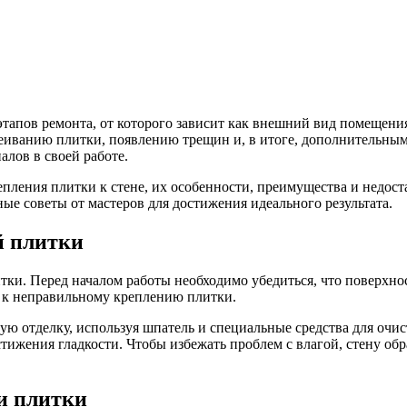
этапов ремонта, от которого зависит как внешний вид помещени
иванию плитки, появлению трещин и, в итоге, дополнительным 
лов в своей работе.
ления плитки к стене, их особенности, преимущества и недоста
ые советы от мастеров для достижения идеального результата.
й плитки
ки. Перед началом работы необходимо убедиться, что поверхност
т к неправильному креплению плитки.
ую отделку, используя шпатель и специальные средства для оч
тижения гладкости. Чтобы избежать проблем с влагой, стену обр
и плитки