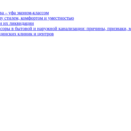
ва – уфа эконом-классом
ду стилем, комфортом и уместностью
ии их ликвидации
асоры в бытовой и наружной канализации: причины, признаки,
цинских клиник и центров