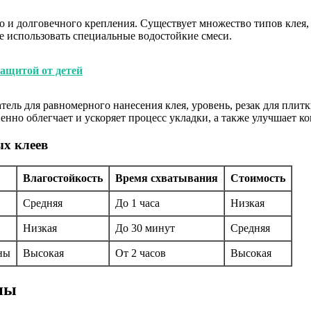
 и долговечного крепления. Существует множество типов клея,
е использовать специальные водостойкие смеси.
защитой от детей
ель для равномерного нанесения клея, уровень, резак для плит
но облегчает и ускоряет процесс укладки, а также улучшает ко
х клеев
Влагостойкость
Время схватывания
Стоимость
Средняя
До 1 часа
Низкая
Низкая
До 30 минут
Средняя
ны
Высокая
От 2 часов
Высокая
ны