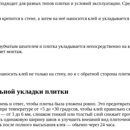
подходит для разных типов плитки и условий эксплуатации. Сре
 крепится к стене, а затем на неё наносится клей и укладываетс
у зубчатым шпателем и плитка укладывается непосредственно на 
яет монтаж.
аносить клей не только на стену, но и с обратной стороны плит
льной укладки плитки
ень и отвес, чтобы плитка была уложена ровно. Это предотврати
ри температуре от +5 до +30 градусов, чтобы клей правильно сх
 от 3 до 6 мм, слишком тонкий или толстый слой снижает про
ь одинаковую ширину швов и улучшить внешний вид плиточной
 после полного высыхания клея — обычно через 24 часа.