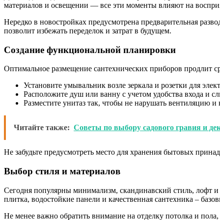
материалов и освещении — все эти моменты влияют на восприя
Нередко в новостройках предусмотрена предварительная разво
позволит избежать переделок и затрат в будущем.
Создание функциональной планировки
Оптимальное размещение сантехнических приборов продлит ср
Установите умывальник возле зеркала и розетки для элек
Расположите душ или ванну с учетом удобства входа и сл
Разместите унитаз так, чтобы не нарушать вентиляцию и 
Читайте также:
Советы по выбору садового гравия и д
Не забудьте предусмотреть место для хранения бытовых прина
Выбор стиля и материалов
Сегодня популярны минимализм, скандинавский стиль, лофт и 
плитка, водостойкие панели и качественная сантехника – базо
Не менее важно обратить внимание на отделку потолка и пола,