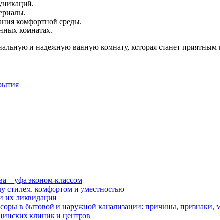
уникаций.
ериалы.
ания комфортной среды.
нных комнатах.
альную и надежную ванную комнату, которая станет приятным ме
рытия
ва – уфа эконом-классом
ду стилем, комфортом и уместностью
ии их ликвидации
асоры в бытовой и наружной канализации: причины, признаки,
цинских клиник и центров