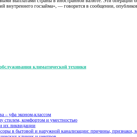
выми выплатами страны в иностранной валюте. Эти операции 
 внутреннего госзайма», — говорится в сообщении, опубликова
 обслуживания климатической техники
ва – уфа эконом-классом
ду стилем, комфортом и уместностью
ии их ликвидации
асоры в бытовой и наружной канализации: причины, признаки,
цинских клиник и центров