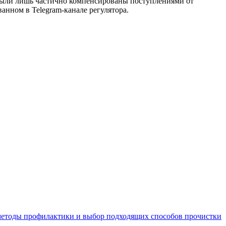
были лишь частично компенсированы поступлениями от
нном в Telegram-канале регулятора.
 методы профилактики и выбор подходящих способов прочистки