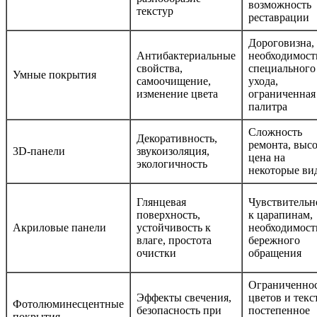
возможность
текстур
реставрации
Дороговизна,
Антибактериальные
необходимост
свойства,
специального
Умные покрытия
самоочищение,
ухода,
изменение цвета
ограниченная
палитра
Сложность
Декоративность,
ремонта, выс
3D-панели
звукоизоляция,
цена на
экологичность
некоторые ви
Глянцевая
Чувствительн
поверхность,
к царапинам,
Акриловые панели
устойчивость к
необходимост
влаге, простота
бережного
очистки
обращения
Ограниченно
Эффекты свечения,
цветов и текс
Фотолюминесцентные
безопасность при
постепенное
покрытия