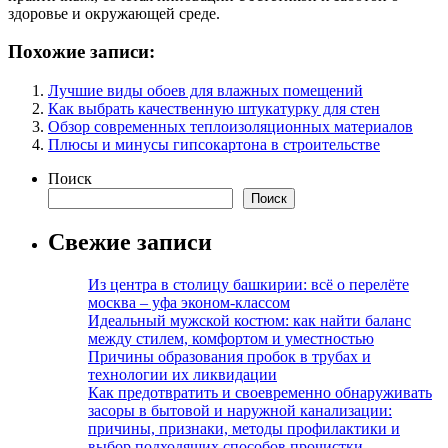
здоровье и окружающей среде.
Похожие записи:
Лучшие виды обоев для влажных помещений
Как выбрать качественную штукатурку для стен
Обзор современных теплоизоляционных материалов
Плюсы и минусы гипсокартона в строительстве
Поиск
Поиск
Свежие записи
Из центра в столицу башкирии: всё о перелёте
москва – уфа эконом-классом
Идеальный мужской костюм: как найти баланс
между стилем, комфортом и уместностью
Причины образования пробок в трубах и
технологии их ликвидации
Как предотвратить и своевременно обнаруживать
засоры в бытовой и наружной канализации:
причины, признаки, методы профилактики и
выбор подходящих способов прочистки