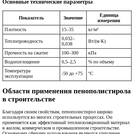
Основные технические параметры
Единица
Показатель
Значение
измерения
Плотность
15–35
кг/м³
0,032–
Теплопроводность
Вт/(м·К)
0,038
Прочность на сжатие
100–300
кПа
Водопоглощение
0,5–2,5
% по объему
Температура
-50 до +75
°C
эксплуатации
Области применения пенополистирола
в строительстве
Благодаря своим свойствам, пенополистирол широко
используется во многих строительных процессах. Он
применяется как эффективный теплоизоляционный материал
в жилом, коммерческом и промышленном строительстве.
Основными сферами использования являются утепление