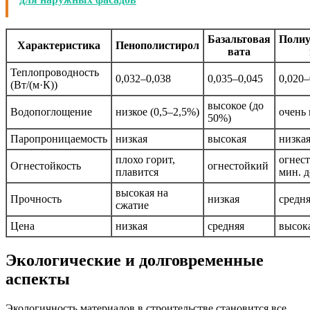
Базальтовая
Полиу
Характеристика
Пенополистирол
вата
Теплопроводность
0,032–0,038
0,035–0,045
0,020–
(Вт/(м·К))
высокое (до
Водопоглощение
низкое (0,5–2,5%)
очень 
50%)
Паропроницаемость
низкая
высокая
низка
плохо горит,
огнес
Огнестойкость
огнестойкий
плавится
мин. 
высокая на
Прочность
низкая
средн
сжатие
Цена
низкая
средняя
высок
Экологические и долговременные
аспекты
Экологичность материалов в строительстве становится все