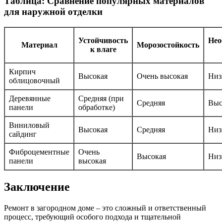
Таблица: Сравнение популярных материалов
для наружной отделки
Устойчивость
Нео
Материал
Морозостойкость
к влаге
Кирпич
Высокая
Очень высокая
Низ
облицовочный
Деревянные
Средняя (при
Средняя
Выс
панели
обработке)
Виниловый
Высокая
Средняя
Низ
сайдинг
Фиброцементные
Очень
Высокая
Низ
панели
высокая
Заключение
Ремонт в загородном доме – это сложный и ответственный
процесс, требующий особого подхода и тщательной