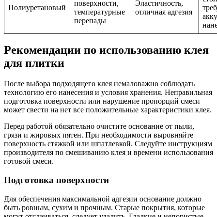
поверхности,
Эластичность,
Полиуретановый
треб
температурные
отличная адгезия
акк
перепады
нан
Рекомендации по использованию клея
для плитки
После выбора подходящего клея немаловажно соблюдать
технологию его нанесения и условия хранения. Неправильная
подготовка поверхности или нарушение пропорций смеси
может свести на нет все положительные характеристики клея.
Перед работой обязательно очистите основание от пыли,
грязи и жировых пятен. При необходимости выровняйте
поверхность стяжкой или шпатлевкой. Следуйте инструкциям
производителя по смешиванию клея и времени использования
готовой смеси.
Подготовка поверхности
Для обеспечения максимальной адгезии основание должно
быть ровным, сухим и прочным. Старые покрытия, которые
могут отслаиваться, следует удалить. Гладкие и непористые