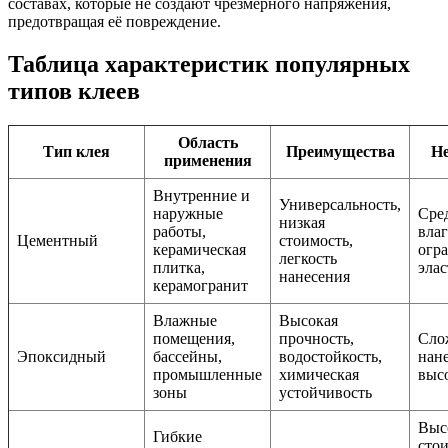
составах, которые не создают чрезмерного напряжения,
предотвращая её повреждение.
Таблица характеристик популярных
типов клеев
Область
Тип клея
Преимущества
Не
применения
Внутренние и
Универсальность,
наружные
Сре
низкая
работы,
влаг
Цементный
стоимость,
керамическая
огр
легкость
плитка,
эла
нанесения
керамогранит
Влажные
Высокая
помещения,
прочность,
Сло
Эпоксидный
бассейны,
водостойкость,
нане
промышленные
химическая
выс
зоны
устойчивость
Выс
Гибкие
стои