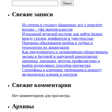
Поиск
Свежие записи
Из центра в столицу башкирии: всё о перелёте
москва – уфа эконом-классом
Идеальный мужской костюм: как найти баланс
между стилем, комфортом и уместностью
Причины образования пробок в трубах и
технологии их ликвидации
Как предотвратить и своевременно обнаруживать
засоры в бытовой и наружной канализации:
причины, признаки, методы профилактики и
выбор подходящих способов прочистки
Специфика и ключевые требования к ремонту
медицинских клиник и центров
Свежие комментарии
Нет комментариев для просмотра.
Архивы