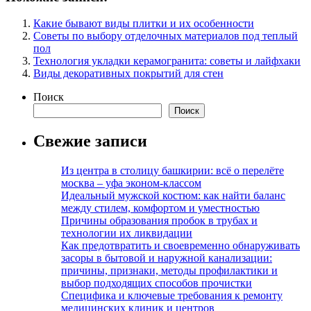
Какие бывают виды плитки и их особенности
Советы по выбору отделочных материалов под теплый
пол
Технология укладки керамогранита: советы и лайфхаки
Виды декоративных покрытий для стен
Поиск
Поиск
Свежие записи
Из центра в столицу башкирии: всё о перелёте
москва – уфа эконом-классом
Идеальный мужской костюм: как найти баланс
между стилем, комфортом и уместностью
Причины образования пробок в трубах и
технологии их ликвидации
Как предотвратить и своевременно обнаруживать
засоры в бытовой и наружной канализации:
причины, признаки, методы профилактики и
выбор подходящих способов прочистки
Специфика и ключевые требования к ремонту
медицинских клиник и центров