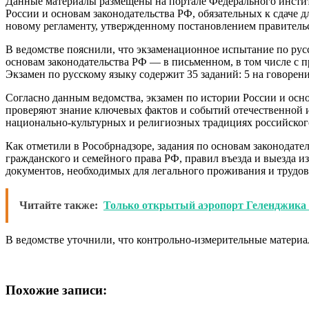
Данные материалы размещены на портале Федерального инстит
России и основам законодательства РФ, обязательных к сдаче 
новому регламенту, утвержденному постановлением правительс
В ведомстве пояснили, что экзаменационное испытание по рус
основам законодательства РФ — в письменном, в том числе с 
Экзамен по русскому языку содержит 35 заданий: 5 на говорени
Согласно данным ведомства, экзамен по истории России и осно
проверяют знание ключевых фактов и событий отечественной и
национально-культурных и религиозных традициях российског
Как отметили в Рособрнадзоре, задания по основам законодат
гражданского и семейного права РФ, правил въезда и выезда 
документов, необходимых для легального проживания и трудов
Читайте также:
Только открытый аэропорт Геленджика
В ведомстве уточнили, что контрольно-измерительные материа
Похожие записи: