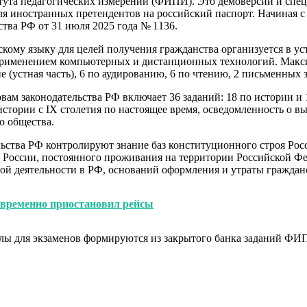
ута педагогических измерений (ФИПИ). Это демоверсии и специ
для иностранных претендентов на российский паспорт. Начиная с
тва РФ от 31 июля 2025 года № 1136.
скому языку для целей получения гражданства организуется в у
применением компьютерных и дистанционных технологий. Максим
е (устная часть), 6 по аудированию, 6 по чтению, 2 письменных 
вам законодательства РФ включает 36 заданий: 18 по истории и 
стории с IX столетия по настоящее время, осведомленность о в
о общества.
ельства РФ контролируют знание баз конституционного строя Ро
из России, постоянного проживания на территории Российской Ф
ой деятельности в РФ, оснований оформления и утраты граждан
 временно приостановил рейсы
лы для экзаменов формируются из закрытого банка заданий ФИП