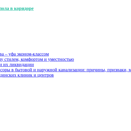
пола в коридоре
ва – уфа эконом-классом
ду стилем, комфортом и уместностью
ии их ликвидации
асоры в бытовой и наружной канализации: причины, признаки,
цинских клиник и центров