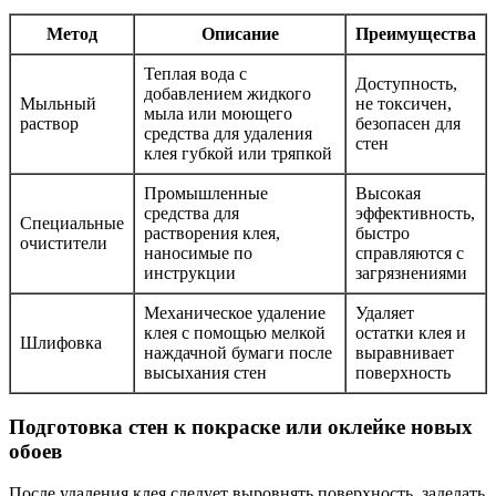
Метод
Описание
Преимущества
Теплая вода с
Доступность,
добавлением жидкого
Мыльный
не токсичен,
мыла или моющего
раствор
безопасен для
средства для удаления
стен
клея губкой или тряпкой
Промышленные
Высокая
средства для
эффективность,
Специальные
растворения клея,
быстро
очистители
наносимые по
справляются с
инструкции
загрязнениями
Механическое удаление
Удаляет
клея с помощью мелкой
остатки клея и
Шлифовка
наждачной бумаги после
выравнивает
высыхания стен
поверхность
Подготовка стен к покраске или оклейке новых
обоев
После удаления клея следует выровнять поверхность, заделать