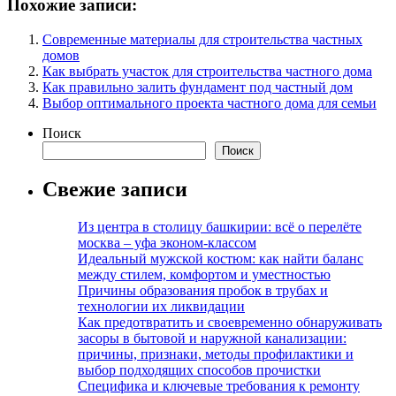
Похожие записи:
Современные материалы для строительства частных
домов
Как выбрать участок для строительства частного дома
Как правильно залить фундамент под частный дом
Выбор оптимального проекта частного дома для семьи
Поиск
Поиск
Свежие записи
Из центра в столицу башкирии: всё о перелёте
москва – уфа эконом-классом
Идеальный мужской костюм: как найти баланс
между стилем, комфортом и уместностью
Причины образования пробок в трубах и
технологии их ликвидации
Как предотвратить и своевременно обнаруживать
засоры в бытовой и наружной канализации:
причины, признаки, методы профилактики и
выбор подходящих способов прочистки
Специфика и ключевые требования к ремонту