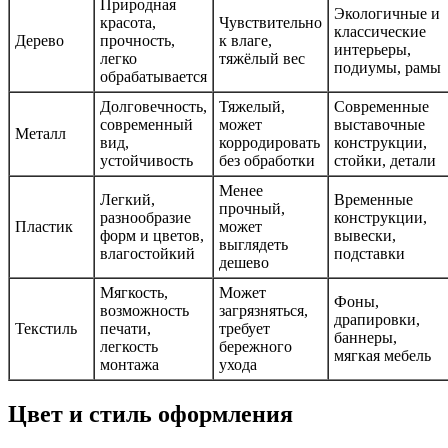
Природная
Экологичные и
красота,
Чувствительно
классические
Дерево
прочность,
к влаге,
интерьеры,
легко
тяжёлый вес
подиумы, рамы
обрабатывается
Долговечность,
Тяжелый,
Современные
современный
может
выставочные
Металл
вид,
корродировать
конструкции,
устойчивость
без обработки
стойки, детали
Менее
Легкий,
Временные
прочный,
разнообразие
конструкции,
Пластик
может
форм и цветов,
вывески,
выглядеть
влагостойкий
подставки
дешево
Мягкость,
Может
Фоны,
возможность
загрязняться,
драпировки,
Текстиль
печати,
требует
баннеры,
легкость
бережного
мягкая мебель
монтажа
ухода
Цвет и стиль оформления