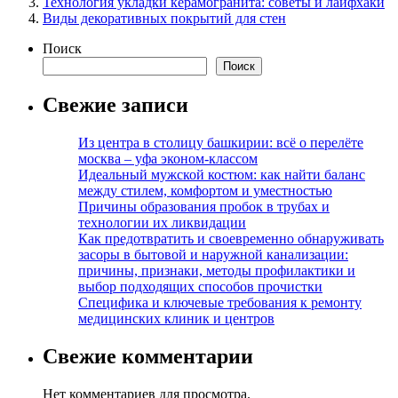
Технология укладки керамогранита: советы и лайфхаки
Виды декоративных покрытий для стен
Поиск
Поиск
Свежие записи
Из центра в столицу башкирии: всё о перелёте
москва – уфа эконом-классом
Идеальный мужской костюм: как найти баланс
между стилем, комфортом и уместностью
Причины образования пробок в трубах и
технологии их ликвидации
Как предотвратить и своевременно обнаруживать
засоры в бытовой и наружной канализации:
причины, признаки, методы профилактики и
выбор подходящих способов прочистки
Специфика и ключевые требования к ремонту
медицинских клиник и центров
Свежие комментарии
Нет комментариев для просмотра.