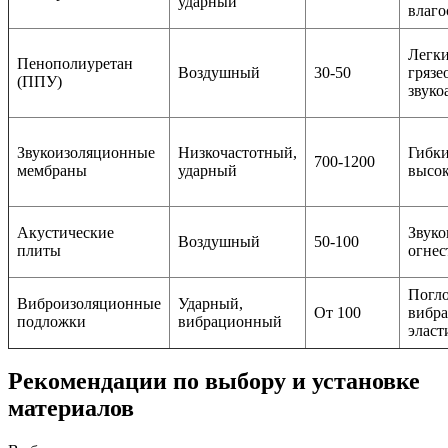
ударный
влаго
Легки
Пенополиуретан
Воздушный
30-50
грязе
(ППУ)
звук
Звукоизоляционные
Низкочастотный,
Гибки
700-1200
мембраны
ударный
высо
Акустические
Звук
Воздушный
50-100
плиты
огнес
Погл
Виброизоляционные
Ударный,
От 100
вибра
подложки
вибрационный
эласт
Рекомендации по выбору и установке
материалов